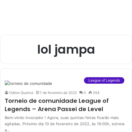
lol jampa
League of Legends
Odilon Queiroz
7 de fevereiro de 2022
0
354
Torneio de comunidade League of
Legends – Arena Passei de Level
Bem-vindo invocador ! Agora, suas quintas-feiras ficarão mais
agitadas. Próximo dia 10 de fevereiro de 2022, às 19:00h, estreia
a…