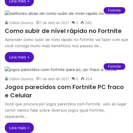
Leia mais »
Fortnite
Odilon Queiroz
1 de abril de 2021
2
365
Como subir de nível rápido no Fortnite
Aprender como subir de nível rápido no Fortnite vai fazer com que
você consiga muito mais benefícios nos passes de…
Leia mais »
Fortnite
Odilon Queiroz
1 de abril de 2021
0
304
Jogos parecidos com Fortnite PC fraco
e Celular
Você que procura por jogos parecidos com Fortnite, veio ao lugar
certo! Vamos falar sobre diversos jogos igual Fortnite,
separando…
Leia mais »