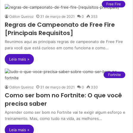
Free Fire
Odilon Queiroz
31 de março de 2021
0
353
Regras de Campeonato de Free Fire
[Principais Requisitos]
Reunimos aqui as principais regras de campeonato de Free Fire
para você que está curioso em como funciona e como…
Leia mais »
Fortnite
Odilon Queiroz
31 de março de 2021
0
330
Como ser bom no Fortnite: O que você
precisa saber
Aprender como ser bom no Fortnite vai te exigir algum esforço e
treinamento. Mas, como tudo na vida, as melhores…
Leia mais »