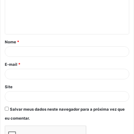
e
n
t
á
Nome
*
r
i
o
E-mail
*
*
Site
Salvar meus dados neste navegador para a próxima vez que
eu comentar.