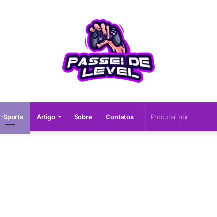
-Sports
Artigo
Sobre
Contatos