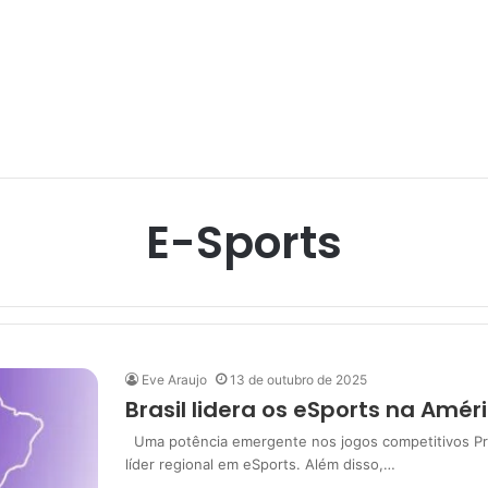
E-Sports
Eve Araujo
13 de outubro de 2025
Brasil lidera os eSports na Amér
Uma potência emergente nos jogos competitivos Pri
líder regional em eSports. Além disso,…