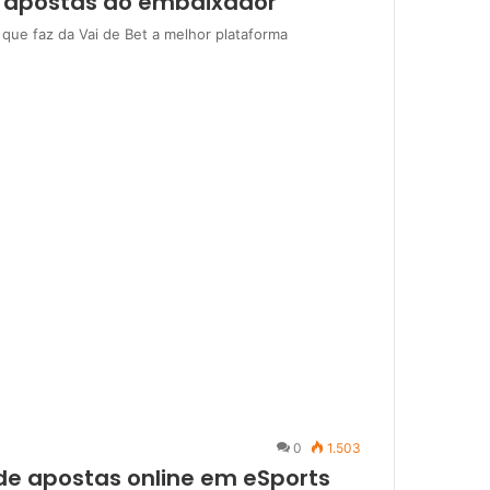
e apostas do embaixador
 que faz da Vai de Bet a melhor plataforma
0
1.503
de apostas online em eSports