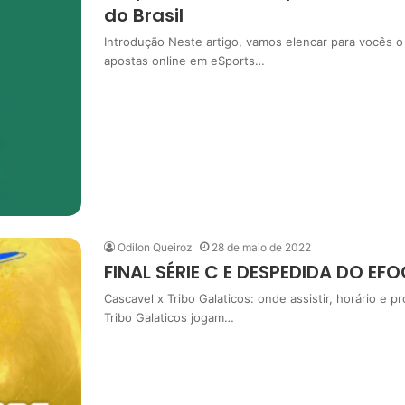
do Brasil
Introdução Neste artigo, vamos elencar para vocês o
apostas online em eSports…
Odilon Queiroz
28 de maio de 2022
FINAL SÉRIE C E DESPEDIDA DO EF
Cascavel x Tribo Galaticos: onde assistir, horário e p
Tribo Galaticos jogam…