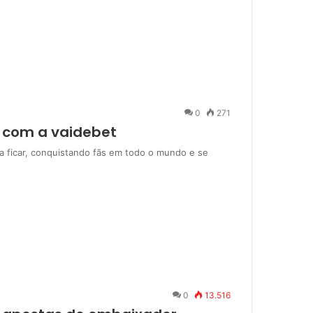
0
271
 com a vaidebet
a ficar, conquistando fãs em todo o mundo e se
0
13.516