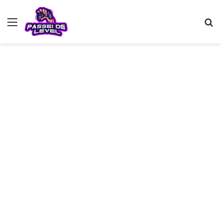
Menu
P
p