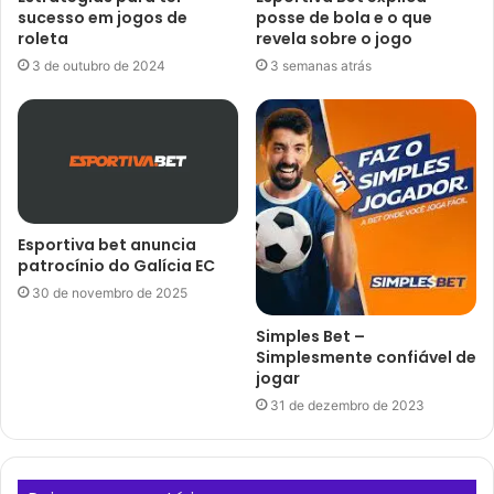
sucesso em jogos de
posse de bola e o que
roleta
revela sobre o jogo
3 de outubro de 2024
3 semanas atrás
Esportiva bet anuncia
patrocínio do Galícia EC
30 de novembro de 2025
Simples Bet –
Simplesmente confiável de
jogar
31 de dezembro de 2023