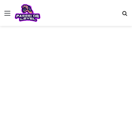
Menu
P
p