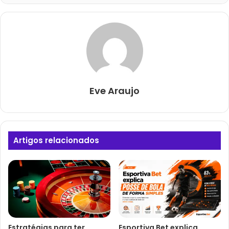
Eve Araujo
Artigos relacionados
Estratégias para ter
Esportiva Bet explica