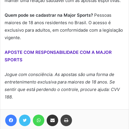
manter uma relação saudável com as apostas esportivas.
Quem pode se cadastrar na Major Sports?
Pessoas
maiores de 18 anos residentes no Brasil. O acesso é
exclusivo para adultos, em conformidade com a legislação
vigente.
APOSTE COM RESPONSABILIDADE COM A MAJOR
SPORTS
Jogue com consciência. As apostas são uma forma de
entretenimento exclusiva para maiores de 18 anos. Se
sentir que está perdendo o controle, procure ajuda: CVV
188.
Facebook
Twitter
WhatsApp
Compartilhar via e-mail
Imprimir