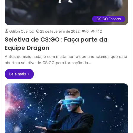
CS:GO Esports
Odilon Queiroz
25 de fevereiro de 2022
0
412
Seletiva de CS:GO : Faça parte da
Equipe Dragon
Antes de mais nada, é com muita honra que anunciamos que está
aberta a seletiva de CS:GO para formação da…
Leia mais »