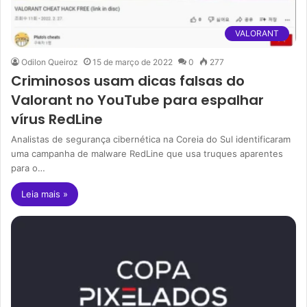
VALORANT
Odilon Queiroz
15 de março de 2022
0
277
Criminosos usam dicas falsas do
Valorant no YouTube para espalhar
vírus RedLine
Analistas de segurança cibernética na Coreia do Sul identificaram
uma campanha de malware RedLine que usa truques aparentes
para o…
Leia mais »