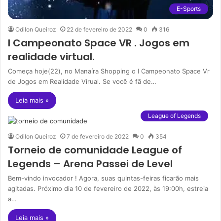
E-Sports
Odilon Queiroz
22 de fevereiro de 2022
0
316
I Campeonato Space VR . Jogos em
realidade virtual.
Começa hoje(22), no Manaíra Shopping o I Campeonato Space Vr
de Jogos em Realidade Virual. Se você é fã de…
Leia mais »
League of Legends
Odilon Queiroz
7 de fevereiro de 2022
0
354
Torneio de comunidade League of
Legends – Arena Passei de Level
Bem-vindo invocador ! Agora, suas quintas-feiras ficarão mais
agitadas. Próximo dia 10 de fevereiro de 2022, às 19:00h, estreia
a…
Leia mais »