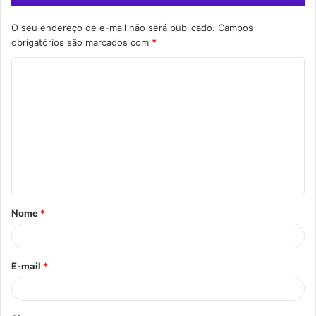
O seu endereço de e-mail não será publicado.
Campos
obrigatórios são marcados com
*
C
o
m
e
n
t
á
Nome
*
r
i
o
E-mail
*
*