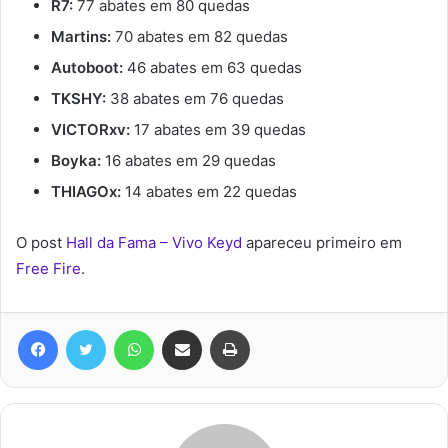
R7:
77 abates em 80 quedas
Martins:
70 abates em 82 quedas
Autoboot:
46 abates em 63 quedas
TKSHY:
38 abates em 76 quedas
VICTORxv:
17 abates em 39 quedas
Boyka:
16 abates em 29 quedas
THIAGOx:
14 abates em 22 quedas
O post
Hall da Fama – Vivo Keyd
apareceu primeiro em
Free Fire
.
Facebook
Twitter
WhatsApp
Compartilhar via e-mail
Imprimir