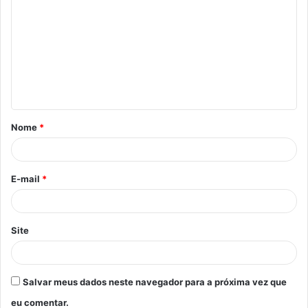
o
m
e
n
t
á
Nome
*
r
i
o
E-mail
*
*
Site
Salvar meus dados neste navegador para a próxima vez que
eu comentar.