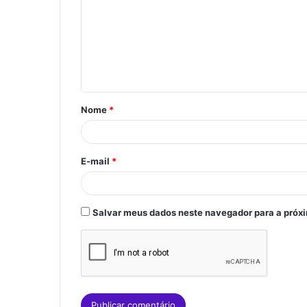
m
e
n
t
á
Nome
*
r
i
o
E-mail
*
*
Salvar meus dados neste navegador para a próx