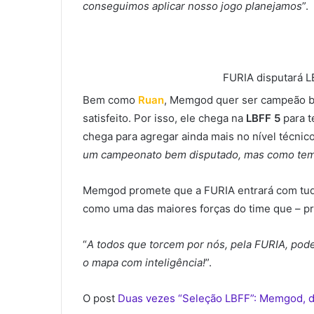
conseguimos aplicar nosso jogo planejamos
”.
FURIA disputará L
Bem como
Ruan
, Memgod quer ser campeão br
satisfeito. Por isso, ele chega na
LBFF 5
para t
chega para agregar ainda mais no nível técni
um campeonato bem disputado, mas como tem m
Memgod promete que a FURIA entrará com tud
como uma das maiores forças do time que – pr
“
A todos que torcem por nós, pela FURIA, pod
o mapa com inteligência!
”.
O post
Duas vezes “Seleção LBFF”: Memgod, 