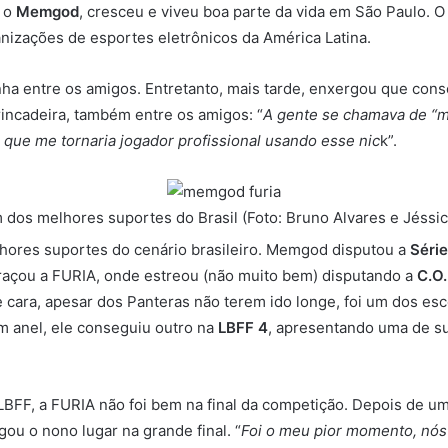
, o
Memgod
, cresceu e viveu boa parte da vida em São Paulo. 
nizações de esportes eletrônicos da América Latina.
 entre os amigos. Entretanto, mais tarde, enxergou que consegu
rincadeira, também entre os amigos: “
A gente se chamava de “me
i que me tornaria jogador profissional usando esse nic
k”.
os melhores suportes do Brasil (Foto: Bruno Alvares e Jéssic
hores suportes do cenário brasileiro. Memgod disputou a
Série
abraçou a FURIA, onde estreou (não muito bem) disputando a
C.O.
e cara, apesar dos Panteras não terem ido longe, foi um dos e
m anel, ele conseguiu outro na
LBFF 4
, apresentando uma de 
FF, a FURIA não foi bem na final da competição. Depois de um
ou o nono lugar na grande final. “
Foi o meu pior momento, nós 