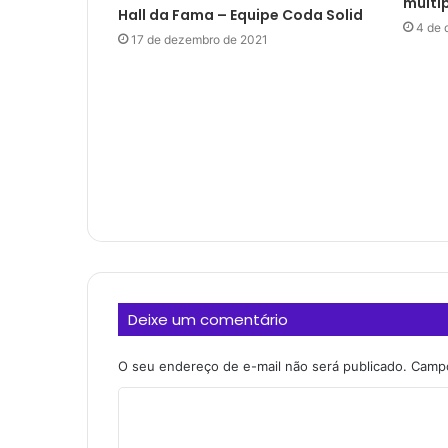
múlti
Hall da Fama – Equipe Coda Solid
4 de 
17 de dezembro de 2021
Deixe um comentário
O seu endereço de e-mail não será publicado.
Campo
C
o