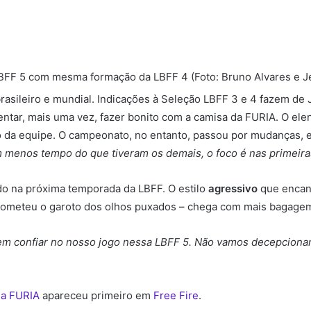
BFF 5 com mesma formação da LBFF 4 (Foto: Bruno Alvares e Jé
asileiro e mundial. Indicações à Seleção LBFF 3 e 4 fazem de
entar, mais uma vez, fazer bonito com a camisa da FURIA. O e
co da equipe. O campeonato, no entanto, passou por mudanças,
enos tempo do que tiveram os demais, o foco é nas primeiras 
o na próxima temporada da LBFF. O estilo
agressivo
que encan
ometeu o garoto dos olhos puxados – chega com mais bagagem e
em confiar no nosso jogo nessa LBFF 5. Não vamos decepcionar 
da FURIA
apareceu primeiro em
Free Fire
.