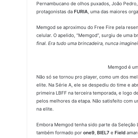
Pernambucano de olhos puxados, João Pedro
protagonistas da
FURIA
, uma das maiores orga
Memgod se aproximou do Free Fire pela resenha
celular. O apelido, “Memgod”, surgiu de uma b
final. Era tudo uma brincadeira, nunca imagine
Memgod é um d
Não só se tornou pro player, como um dos mel
elite. Na Série A, ele se despediu do time e 
primeira LBFF na terceira temporada, e logo d
pelos melhores da etapa. Não satisfeito com u
na elite.
Embora Memgod tenha sido parte da Seleção LB
também formado por
one9
,
BIEL7
e
Field
amarg