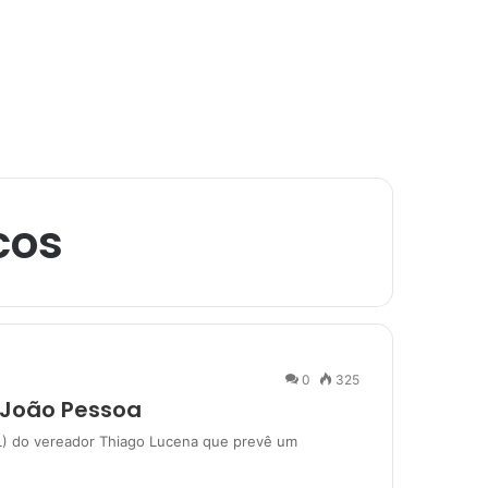
cos
0
325
 João Pessoa
PL) do vereador Thiago Lucena que prevê um