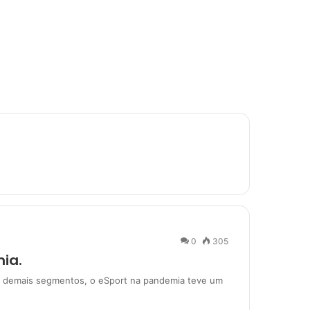
a
0
305
ia.
s demais segmentos, o eSport na pandemia teve um