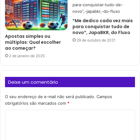
“Me dedico cada vez mais
para conquistar tudo de
novo”, JapaBKR, do Fluxo
Apostas simples ou
29 de outubro de 2021
múltiplas: Qual escolher
ao começar?
2 de janeiro de 2025
Deixe um comentário
O seu endereço de e-mail não será publicado.
Campos
obrigatórios são marcados com
*
C
o
m