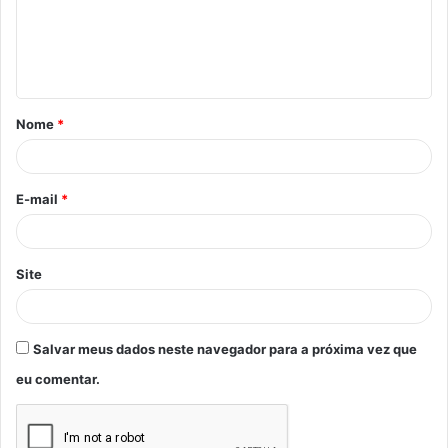
e
n
t
á
Nome
*
r
i
o
E-mail
*
*
Site
Salvar meus dados neste navegador para a próxima vez que
eu comentar.