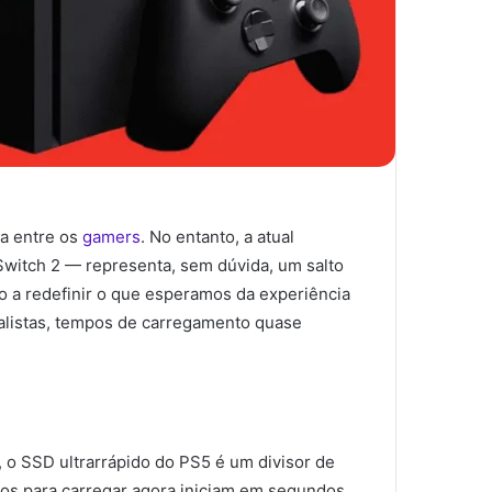
va entre os
gamers
. No entanto, a atual
 Switch 2 — representa, sem dúvida, um salto
ão a redefinir o que esperamos da experiência
alistas, tempos de carregamento quase
 o SSD ultrarrápido do PS5 é um divisor de
os para carregar agora iniciam em segundos.