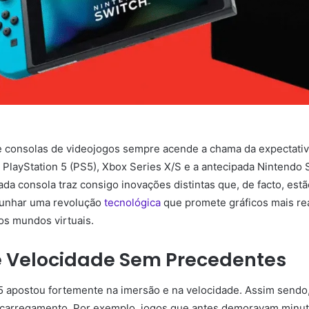
e consolas de videojogos sempre acende a chama da expectati
 PlayStation 5 (PS5), Xbox Series X/S e a antecipada Nintendo
ada consola traz consigo inovações distintas que, de facto, est
emunhar uma revolução
tecnológica
que promete gráficos mais re
os mundos virtuais.
 e Velocidade Sem Precedentes
5 apostou fortemente na imersão e na velocidade. Assim sendo,
 carregamento. Por exemplo, jogos que antes demoravam minut