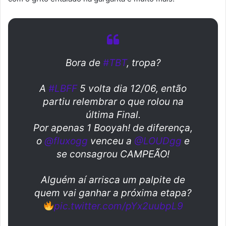
Bora de
#TBT
, tropa?
A
#LBFF
5 volta dia 12/06, então
partiu relembrar o que rolou na
última Final.
Por apenas 1 Booyah! de diferença,
o
@fluxogg
venceu a
@LOUDgg
e
se consagrou CAMPEÃO!
Alguém aí arrisca um palpite de
quem vai ganhar a próxima etapa?
pic.twitter.com/pYx2uubpL9