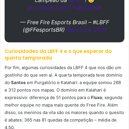
campeão da
#LBFF
!
pic.twitter.com/ZYoBVUGKIK
— Free Fire Esports Brasil – #LBFF
(@FFesportsBR)
March 24, 2021
Curiosidades da LBFF 4 e o que esperar da
quinta temporada
Por fim, algumas curiosidades da LBFF 4 que nos dão um
gostinho do que vem aí. A quarta temporada teve domínio
do
Santos
em Purgatório e Kalahari: a equipe somou 288
e 312 pontos nos mapas. O domínio em Kalahari é
expressivo: diferença de 51 pontos para o
Fluxo
, segunda
melhor equipe no mapa mais quente do Free Fire. Além
disso, os meninos da vila são os maiores quando o quesito
é abates: 365 nas 81 quedas da competição – média de
4,50.