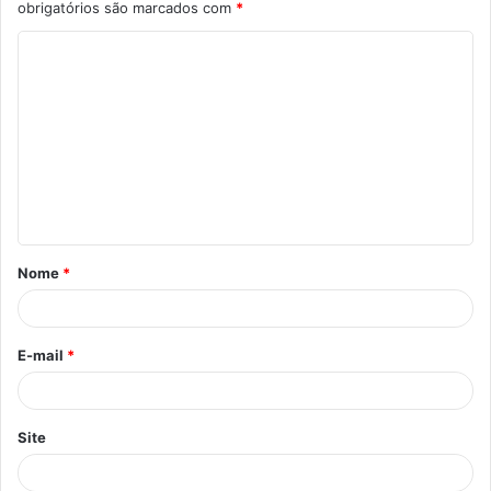
obrigatórios são marcados com
*
C
o
m
e
n
t
á
Nome
*
r
i
o
E-mail
*
*
Site