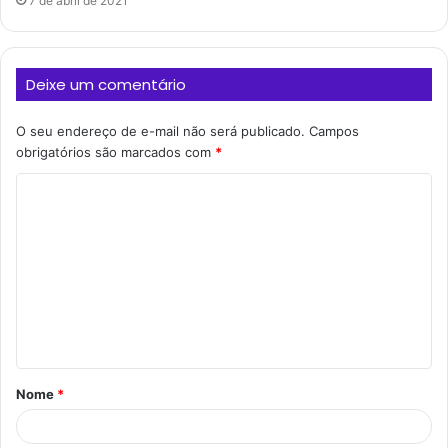
7 de abril de 2021
Deixe um comentário
O seu endereço de e-mail não será publicado.
Campos
obrigatórios são marcados com
*
C
o
m
e
n
t
á
Nome
*
r
i