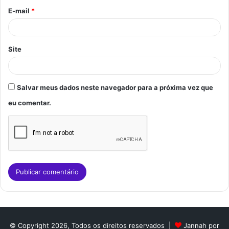
o
E-mail
*
*
Site
Salvar meus dados neste navegador para a próxima vez que
eu comentar.
© Copyright 2026, Todos os direitos reservados |
Jannah por