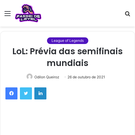
Menu
P
p
League of Legends
LoL: Prévia das semifinais
mundiais
Odilon Queiroz
26 de outubro de 2021
Facebook
Twitter
Linkedin