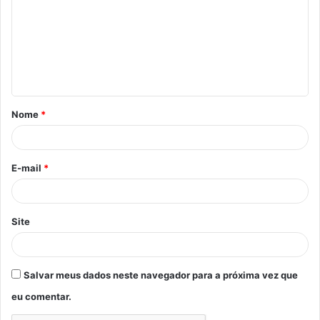
m
e
n
t
á
Nome
*
r
i
o
E-mail
*
*
Site
Salvar meus dados neste navegador para a próxima vez que
eu comentar.