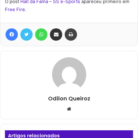
O post
Hall da Fama – SS e-Sports
apareceu primeiro em
Free Fire
.
Facebook
Twitter
WhatsApp
Compartilhar via e-mail
Imprimir
Odilon Queiroz
Website
Artigos relacionados