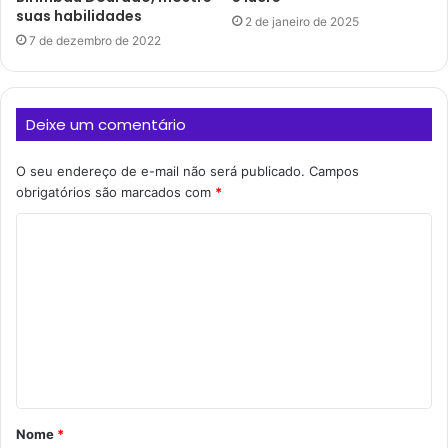
suas habilidades
2 de janeiro de 2025
7 de dezembro de 2022
Deixe um comentário
O seu endereço de e-mail não será publicado.
Campos
obrigatórios são marcados com
*
C
o
m
e
n
t
á
Nome
*
r