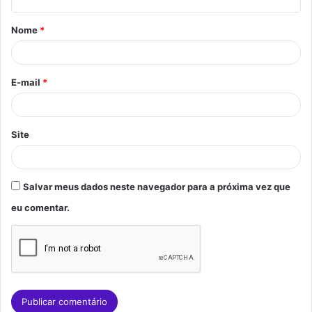
á
Nome
*
r
i
o
E-mail
*
*
Site
Salvar meus dados neste navegador para a próxima vez que
eu comentar.