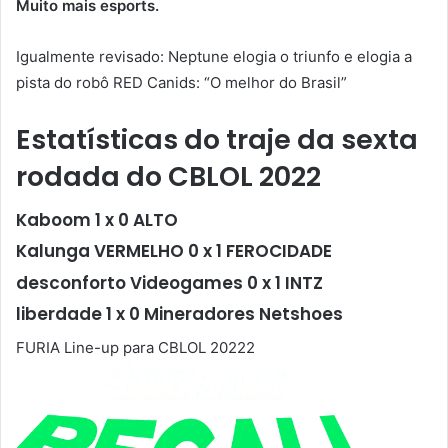
Muito mais esports.
Igualmente revisado: Neptune elogia o triunfo e elogia a
pista do robô RED Canids: “O melhor do Brasil”
Estatísticas do traje da sexta
rodada do CBLOL 2022
Kaboom
1 x 0
ALTO
Kalunga VERMELHO
0 x 1
FEROCIDADE
desconforto Videogames
0 x 1
INTZ
liberdade
1 x 0
Mineradores Netshoes
FURIA Line-up para CBLOL 20222