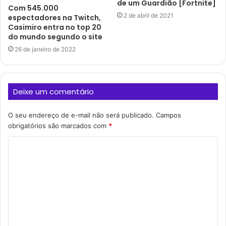
de um Guardião [Fortnite]
Com 545.000
2 de abril de 2021
espectadores na Twitch,
Casimiro entra no top 20
do mundo segundo o site
26 de janeiro de 2022
Deixe um comentário
O seu endereço de e-mail não será publicado.
Campos
obrigatórios são marcados com
*
C
o
m
e
n
t