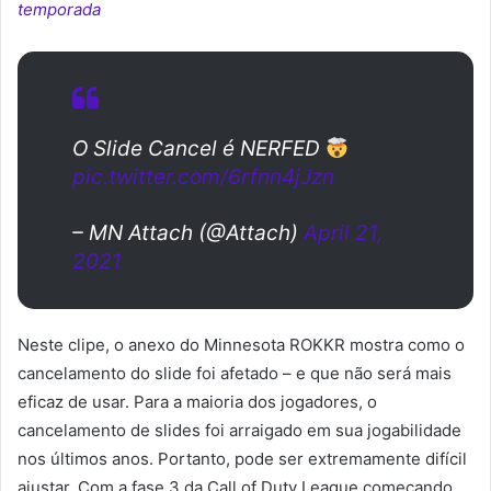
temporada
O Slide Cancel é NERFED
pic.twitter.com/6rfnn4jJzn
– MN Attach (@Attach)
April 21,
2021
Neste clipe, o anexo do Minnesota ROKKR mostra como o
cancelamento do slide foi afetado
–
e que não será mais
eficaz de usar. Para a maioria dos jogadores, o
cancelamento de slides foi arraigado em sua jogabilidade
nos últimos anos. Portanto, pode ser extremamente difícil
ajustar. Com a fase 3 da Call of Duty League começando