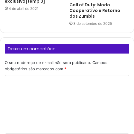
exclusivo[temp 3]
Call of Duty: Modo
4 de abril de 2021
Cooperativo e Retorno
dos Zumbis
3 de setembro de 2025
Deixe um comentário
O seu endereço de e-mail não será publicado.
Campos
obrigatórios são marcados com
*
C
o
m
e
n
t
á