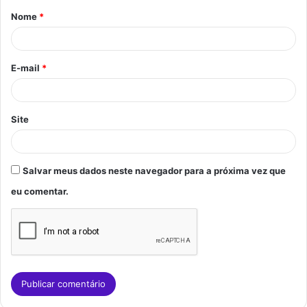
Nome
*
r
i
o
E-mail
*
*
Site
Salvar meus dados neste navegador para a próxima vez que
eu comentar.