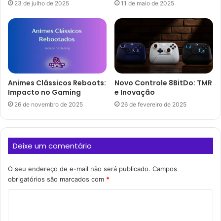
23 de julho de 2025
11 de maio de 2025
Animes Clássicos Reboots:
Novo Controle 8BitDo: TMR
Impacto no Gaming
e Inovação
26 de novembro de 2025
26 de fevereiro de 2025
Deixe um comentário
O seu endereço de e-mail não será publicado.
Campos
obrigatórios são marcados com
*
C
o