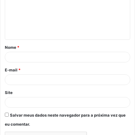
m
e
n
t
á
Nome
*
r
i
o
E-mail
*
*
Site
Salvar meus dados neste navegador para a próxima vez que
eu comentar.