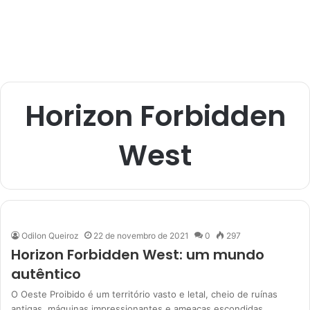
Horizon Forbidden
West
Odilon Queiroz
22 de novembro de 2021
0
297
Horizon Forbidden West: um mundo
autêntico
O Oeste Proibido é um território vasto e letal, cheio de ruínas
antigas, máquinas impressionantes e ameaças escondidas.