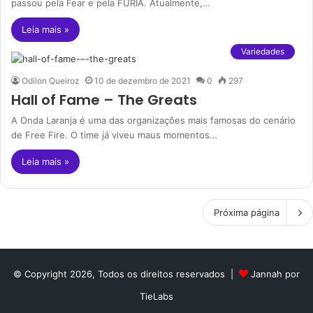
passou pela Fear e pela FURIA. Atualmente,…
Leia mais »
Variedades
Odilon Queiroz
10 de dezembro de 2021
0
297
Hall of Fame – The Greats
A Onda Laranja é uma das organizações mais famosas do cenário
de Free Fire. O time já viveu maus momentos…
Leia mais »
Próxima página
© Copyright 2026, Todos os direitos reservados |
Jannah por
TieLabs