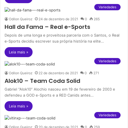
Variedades
Odilon Queiroz
24 de dezembro de 2021
0
265
Hall da Fama – Real e-Sports
Depois de uma longa e proveitosa parceria com o Santos, o Real
e-Sports decidiu escrever sua própria história na elite…
Leia mais »
Variedades
Odilon Queiroz
22 de dezembro de 2021
0
271
Alok10 – Team Coda Solid
Gabriel “Alok10” Alochio nasceu em 19 de fevereiro de 2003 e
defendeu a GOD e-Sports e a RED Canids antes…
Leia mais »
Variedades
Odilon Queiroz
20 de dezembro de 2021
0
259