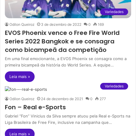
Variedades
Odilon Queiroz
3 de dezembro de 2022
0
169
EVOS Phoenix vence o Free Fire World
Series 2022 Bangkok e se consagra
como bicampeã da competição
Em uma final emocionante, a EVOS Phoenix se consagra como a
primeira bicampeã da história do World Series. A equipe…
Leia mais »
Variedades
Odilon Queiroz
24 de dezembro de 2021
0
277
Fon – Real e-Sports
Gabriel “Fon” Vinicius da Silva sempre atuou pela Real e-Sports na
Liga Brasileira de Free Fire, inclusive na campanha que…
Leia mais »