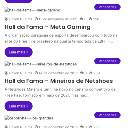
Variedades
Odilon Queiroz
15 de dezembro de 2021
0
298
Hall da Fama – Meta Gaming
A organização paraguaia de esports desembarcou com tudo na
elite do Free Fire brasileiro na quarta temporada da LBFF –…
Leia mais »
Variedades
Odilon Queiroz
14 de dezembro de 2021
0
239
Hall da Fama – Mineiros de Netshoes
A Netshoes Miners é um time novo no cenário competitivo de
Free Fire, formado em maio de 2021, mas não…
Leia mais »
Variedades
Odilon Queiroz
13 de dezembro de 2021
0
265